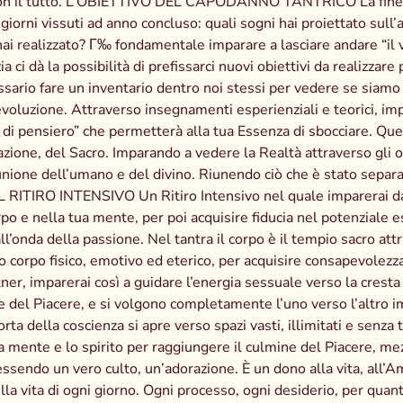
 con il tutto. L’OBIETTIVO DEL CAPODANNO TANTRICO La fine di
giorni vissuti ad anno concluso: quali sogni hai proiettato sull
ai realizzato? Г‰ fondamentale imparare a lasciare andare “il v
i dà la possibilità di prefissarci nuovi obiettivi da realizzare per
ssario fare un inventario dentro noi stessi per vedere se siamo p
 evoluzione. Attraverso insegnamenti esperienziali e teorici, im
 di pensiero” che permetterà alla tua Essenza di sbocciare. Q
zione, del Sacro. Imparando a vedere la Realtà attraverso gli oc
unione dell’umano e del divino. Riunendo ciò che è stato separa
a. IL RITIRO INTENSIVO Un Ritiro Intensivo nel quale imparera
 e nella tua mente, per poi acquisire fiducia nel potenziale es
onda della passione. Nel tantra il corpo è il tempio sacro attrav
 corpo fisico, emotivo ed eterico, per acquisire consapevolezza 
ner, imparerai così a guidare l’energia sessuale verso la crest
 del Piacere, e si volgono completamente l’uno verso l’altro imp
a della coscienza si apre verso spazi vasti, illimitati e senza
o, la mente e lo spirito per raggiungere il culmine del Piacere,
 essendo un vero culto, un’adorazione. È un dono alla vita, all’A
la vita di ogni giorno. Ogni processo, ogni desiderio, per quanto