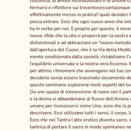
coscienza, di amore incondizionato e di unione
fermarsi e riflettere sui trecentosessantacinque 
effettivamente messo in pratica? quali desideri h
possa entrare. Ecco che ogni nuovo anno che inizia c
ha in serbo per noi. E proprio per questo, è nece
nuove sfide che la vita ci proporrà per la nostra
disfunzionali e ad abbracciare un “nuovo metodo
dall’apertura del Cuore, che è la Via della Medita
mente condizionata dalla società, ristabiliamo l’
l’equilibrio universale e la nostra vera Essenz
per attimo i fenomeni che avvengono nel tuo corpo
desiderio senza essere trascinato ciecamente dall’
questo seminario esplorerai molti aspetti del tuo
Da uno spazio di connessione di cuore con il part
e la donna si abbandonano al flusso dell’Amore e
umano per riconoscersi come Uno, ecco che la port
descrivere. Essi utilizzano tutti i sensi, il corp
Ecco che nel Tantra l’atto erotico diventa sacro,
tantrica di portare il sacro in modo spontaneo nel