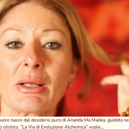
uore nasce dal desiderio puro di Ananda Ma Malika, guidata nel
to olistico. “La Via di Evoluzione Alchemica” vuole…