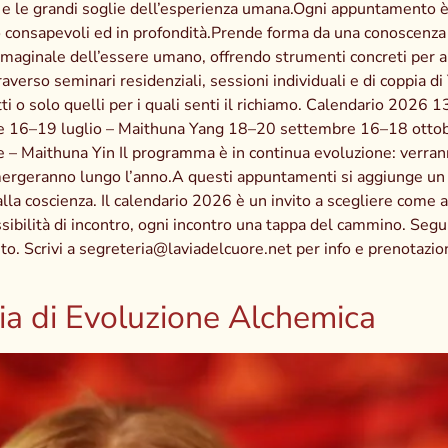
ori e le grandi soglie dell’esperienza umana.Ogni appuntamento 
no consapevoli ed in profondità.Prende forma da una conoscenza
maginale dell’essere umano, offrendo strumenti concreti per ab
traverso seminari residenziali, sessioni individuali e di coppia
tutti o solo quelli per i quali senti il richiamo. Calendario 2
te 16–19 luglio – Maithuna Yang 18–20 settembre 16–18 ottob
 Maithuna Yin Il programma è in continua evoluzione: verranno
emergeranno lungo l’anno.A questi appuntamenti si aggiunge un
lla coscienza. Il calendario 2026 è un invito a scegliere come a
ilità di incontro, ogni incontro una tappa del cammino. Segui i 
o. Scrivi a segreteria@laviadelcuore.net per info e prenotazio
a di Evoluzione Alchemica