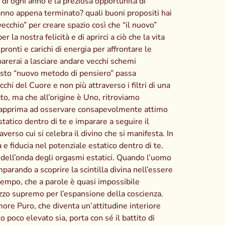
 ogni anno è la preziosa opportunità di
’anno appena terminato? quali buoni propositi hai
ecchio” per creare spazio così che “il nuovo”
 la nostra felicità e di aprirci a ciò che la vita
ronti e carichi di energia per affrontare le
parerai a lasciare andare vecchi schemi
uesto “nuovo metodo di pensiero” passa
chi del Cuore e non più attraverso i filtri di una
to, ma che all’origine è Uno, ritroviamo
i dapprima ad osservare consapevolmente attimo
tatico dentro di te e imparare a seguire il
erso cui si celebra il divino che si manifesta. In
e fiducia nel potenziale estatico dentro di te.
a dell’onda degli orgasmi estatici. Quando l’uomo
arando a scoprire la scintilla divina nell’essere
 tempo, che a parole è quasi impossibile
 mezzo supremo per l’espansione della coscienza.
more Puro, che diventa un’attitudine interiore
 poco elevato sia, porta con sé il battito di