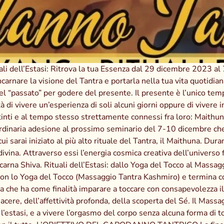
i dell’Estasi: Ritrova la tua Essenza dal 29 dicembre 2023 al
ncarnare la visione del Tantra e portarla nella tua vita quotidi
nel “passato” per godere del presente. Il presente è l’unico tem
à di vivere un’esperienza di soli alcuni giorni oppure di vivere
inti e al tempo stesso strettamente connessi fra loro: Maithun
rdinaria adesione al prossimo seminario del 7-10 dicembre che 
cui sarai iniziato al più alto rituale del Tantra, il Maithuna. Du
vina. Attraverso essi l’energia cosmica creativa dell’universo f
na Shiva. Rituali dell’Estasi: dallo Yoga del Tocco al Massagg
 con lo Yoga del Tocco (Massaggio Tantra Kashmiro) e termina c
che ha come finalità imparare a toccare con consapevolezza il 
iacere, dell’affettività profonda, della scoperta del Sé. Il Mas
l’estasi, e a vivere l’orgasmo del corpo senza alcuna forma di tocc