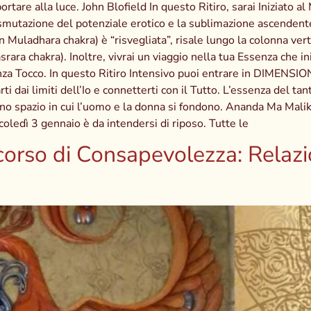
ortare alla luce. John Blofield In questo Ritiro, sarai Iniziato al
rasmutazione del potenziale erotico e la sublimazione ascenden
n Muladhara chakra) è “risvegliata”, risale lungo la colonna ver
asrara chakra). Inoltre, vivrai un viaggio nella tua Essenza che 
nza Tocco. In questo Ritiro Intensivo puoi entrare in DIMENS
limiti dell’Io e connetterti con il Tutto. L’essenza del tantr
uno spazio in cui l’uomo e la donna si fondono. Ananda Ma Malik
coledì 3 gennaio è da intendersi di riposo. Tutte le
orso di Consapevolezza: Relazion