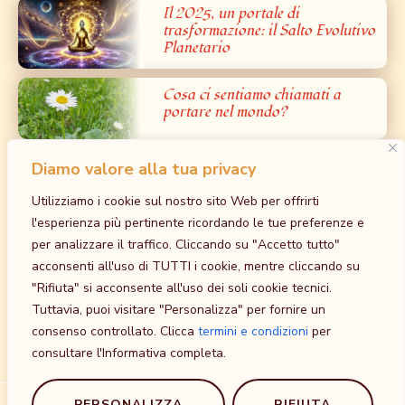
Il 2025, un portale di
trasformazione: il Salto Evolutivo
Planetario
Cosa ci sentiamo chiamati a
portare nel mondo?
Diamo valore alla tua privacy
Prossimi Eventi
Utilizziamo i cookie sul nostro sito Web per offrirti
Iniziazione al Bardo: la Grande Liberazione
l'esperienza più pertinente ricordando le tue preferenze e
dalla Paura – Tantra Bianco
per analizzare il traffico. Cliccando su "Accetto tutto"
30 Ottobre
-
1 Novembre
acconsenti all'uso di TUTTI i cookie, mentre cliccando su
at
Tempio della Madre, Cavriago, RE
"Rifiuta" si acconsente all'uso dei soli cookie tecnici.
Iniziazione al Maithuna Yin: l’unione sacra
Tuttavia, puoi visitare "Personalizza" per fornire un
Sessuale nella via del non-Fare
consenso controllato. Clicca
termini e condizioni
per
5 Dicembre
-
8 Dicembre
consultare l'Informativa completa.
at
Agriturismo Sole Luna, Baiso, RE, Emilia-Romagna
PERSONALIZZA
RIFIUTA