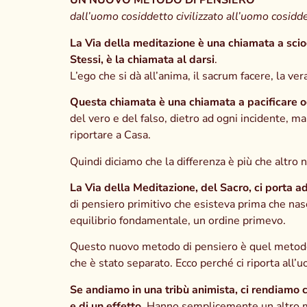
UN NUOVO METODO DI PENSIERO
dall’uomo cosiddetto civilizzato all’uomo cosidd
La Via della meditazione è una chiamata a sciogl
Stessi, è la chiamata al darsi
.
L’ego che si dà all’anima, il sacrum facere, la ve
Questa chiamata è una chiamata a pacificare og
del vero e del falso, dietro ad ogni incidente, m
riportare a Casa.
Quindi diciamo che la differenza è più che altro n
La Via della Meditazione, del Sacro, ci porta 
di pensiero primitivo che esisteva prima che nasc
equilibrio fondamentale, un ordine primevo.
Questo nuovo metodo di pensiero è quel metodo di p
che è stato separato. Ecco perché ci riporta all’
Se andiamo in una tribù animista, ci rendiamo c
e di un effetto
. Hanno semplicemente un altro me