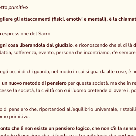
etto primitivo
iere gli attaccamenti (fisici, emotivi e mentali), è la chiamata
ra espressione del Sacro.
ni cosa liberandola dal giudizio
, e riconoscendo che al di là 
alattia, sofferenza, evento, persona che incontriamo, c’è sempre
egli occhi di chi guarda, nel modo in cui si guarda alle cose, è
ad un nuovo metodo di pensiero
per questa società, ma che in r
esse la società, la civiltà con cui l’uomo pretende di avere il 
ensiero che, riportandoci all’equilibrio universale, ristabilisc
uomo primitivo.
onto che lì non esiste un pensiero logico, che non c’è la sensa
todo di pensiero che si fonda su altre mitologie che portano in