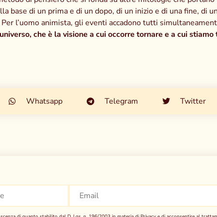
la base di un prima e di un dopo, di un inizio e di una fine, di u
. Per l’uomo animista, gli eventi accadono tutti simultaneament
’universo, che è la visione a cui occorre tornare e a cui stiamo
Whatsapp
Telegram
Twitter
scenza di quanto stabilito dal D. Lgs. n. 196/2003 in materia di Privacy e di acconsentire al tratta