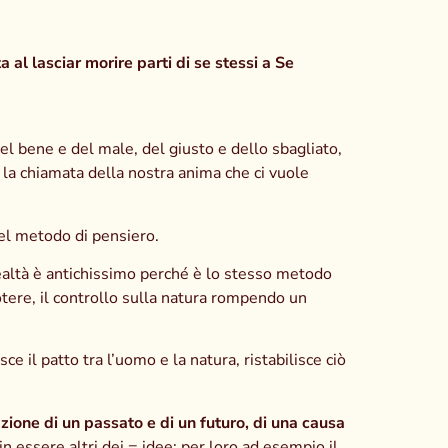
 al lasciar morire parti di se stessi a Se
del bene e del male, del giusto e dello sbagliato,
 la chiamata della nostra anima che ci vuole
 nel metodo di pensiero.
ealtà è antichissimo perché è lo stesso metodo
potere, il controllo sulla natura rompendo un
e il patto tra l’uomo e la natura, ristabilisce ciò
zione di un passato e di un futuro, di una causa
 essere altri dei = idee: per loro ad esempio il