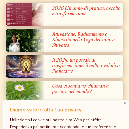
2026 Un anno di pratica, ascolto
e trasformazione
Attivazione, Radicamento e
Rinascita nello Yoga del Tantra
Shivaita
Il 2025, un portale di
trasformazione: il Salto Evolutivo
Planetario
Cosa ci sentiamo chiamati a
portare nel mondo?
Diamo valore alla tua privacy
Prossimi Eventi
Utilizziamo i cookie sul nostro sito Web per offrirti
Iniziazione al Bardo: la Grande Liberazione
l'esperienza più pertinente ricordando le tue preferenze e
dalla Paura – Tantra Bianco