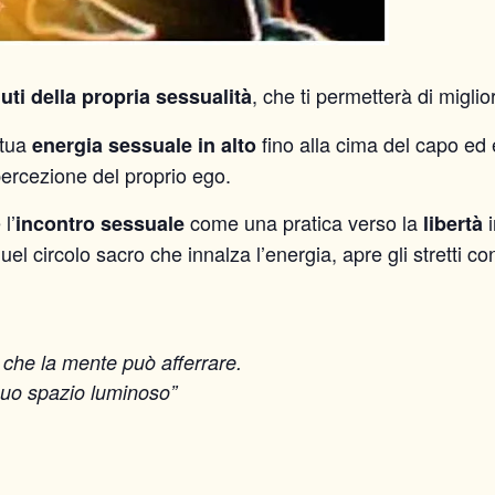
, che ti permetterà di migli
ti della propria sessualità
 tua
fino alla cima del capo ed 
energia sessuale in alto
 percezione del proprio ego.
l’
come una pratica verso la
i
incontro sessuale
libertà
el circolo sacro che innalza l’energia, apre gli stretti conf
ò che la mente può afferrare.
 suo spazio luminoso”