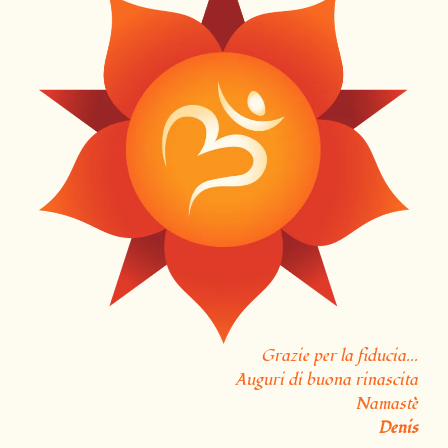
Grazie per la fiducia...
Auguri di buona rinascita
Namastè
Denis