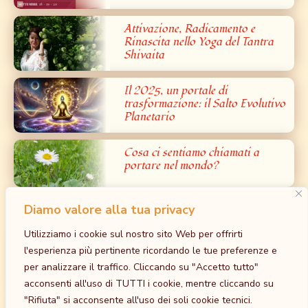
Attivazione, Radicamento e
Rinascita nello Yoga del Tantra
Shivaita
Il 2025, un portale di
trasformazione: il Salto Evolutivo
Planetario
Cosa ci sentiamo chiamati a
portare nel mondo?
Diamo valore alla tua privacy
Prossimi Eventi
Utilizziamo i cookie sul nostro sito Web per offrirti
Iniziazione al Bardo: la Grande Liberazione
l'esperienza più pertinente ricordando le tue preferenze e
dalla Paura – Tantra Bianco
per analizzare il traffico. Cliccando su "Accetto tutto"
30 Ottobre
-
1 Novembre
acconsenti all'uso di TUTTI i cookie, mentre cliccando su
at
Tempio della Madre, Cavriago, RE
"Rifiuta" si acconsente all'uso dei soli cookie tecnici.