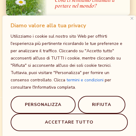
Cosa ci sentiamo chiamati a
portare nel mondo?
Diamo valore alla tua privacy
Prossimi Eventi
Utilizziamo i cookie sul nostro sito Web per offrirti
Iniziazione al Bardo: la Grande Liberazione
l'esperienza più pertinente ricordando le tue preferenze e
dalla Paura – Tantra Bianco
per analizzare il traffico. Cliccando su "Accetto tutto"
30 Ottobre
-
1 Novembre
acconsenti all'uso di TUTTI i cookie, mentre cliccando su
at
Tempio della Madre, Cavriago, RE
"Rifiuta" si acconsente all'uso dei soli cookie tecnici.
Iniziazione al Maithuna Yin: l’unione sacra
Tuttavia, puoi visitare "Personalizza" per fornire un
Sessuale nella via del non-Fare
consenso controllato. Clicca
termini e condizioni
per
5 Dicembre
-
8 Dicembre
consultare l'Informativa completa.
at
Agriturismo Sole Luna, Baiso, RE, Emilia-Romagna
PERSONALIZZA
RIFIUTA
© 2014 Malika – La Via del Cuore. P.Iva 02613700356. Professione
disciplinata ai sensi della Legge 4/2013. Attestato di Qualità e di
qualificazione dei Servizi Professionali erogati​ SIAF ER706P-CO ai sensi
ACCETTARE TUTTO
della legge 14 gennaio 2013 n.4.
Privacy Policy e Termini e condizioni