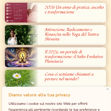
2026 Un anno di pratica, ascolto
e trasformazione
Attivazione, Radicamento e
Rinascita nello Yoga del Tantra
Shivaita
Il 2025, un portale di
trasformazione: il Salto Evolutivo
Planetario
Cosa ci sentiamo chiamati a
portare nel mondo?
Diamo valore alla tua privacy
Prossimi Eventi
Utilizziamo i cookie sul nostro sito Web per offrirti
Iniziazione al Bardo: la Grande Liberazione
l'esperienza più pertinente ricordando le tue preferenze e