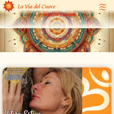
Sessualità Femminile e Sessualità Maschile
La Via del Cuore
– Ritiro estivo