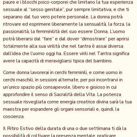
paure e i blocchi psico-corporei che limitano la tua esperienza
sessuale al “sesso genitale”, pur sempre limitativa, e che ti
separano dal tuo vero potere personale. La donna potrà
ritrovare ed esprimere liberamente la sensualità, la forza, la
passionalità, la femminilità del suo essere Donna. L’uomo
potrà liberarsi dal “fare” e dal dover “dimostrare” per aprirsi
totalmente alla sua virilità che nel tantra è assai diversa
dall’idea che l’uomo oggi ha. Essere virili nel Tantra significa
avere la capacità di meravigliarsi tipica del bambino.
Come donna lavorerai in cerchi femminili, e come uomo in
cerchi maschili, in sessioni alternate, per poi incontrarvi in
un’unico spazio più consapevole, libero e gioioso in cui
approfondire il senso di Sacralità della Vita. La potenza
sessuale risvegliata come energia creatrice divina sarà la tua
maestra per espandere gli organi sensoriali e, quindi, la
coscienza.
Il Ritiro Estivo della durata di una o due settimana ti dà la
possibilità di coltivare la presenza mentale, praticare