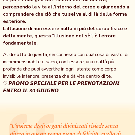
percependo la vita all’interno del corpo e giungendo a
comprendere che ciò che tu sei va al di là della forma
esteriore.
L’illusione di non essere nulla di più del corpo fisico e
della mente, questa “illusione del sè”, è l’errore
fondamentale.
Al di sotto di questa, sei connesso con qualcosa di vasto, di
incommensurabile e sacro, con l’essere, una realtà più
profonda che puoi avvertire in ogni istante come corpo
invisibile interiore, presenza che dà vita dentro di te.
♡ 𝙋𝙍𝙊𝙈𝙊 𝙎𝙋𝙀𝘾𝙄𝘼𝙇𝙀 𝙋𝙀𝙍 𝙇𝙀 𝙋𝙍𝙀𝙉𝙊𝙏𝘼𝙕𝙄𝙊𝙉𝙄
𝙀𝙉𝙏𝙍𝙊 𝙄𝙇
30
𝙂𝙄𝙐𝙂𝙉𝙊
“L’insieme degli organi divinizzati risiede senza
sforzo in questo regno pieno di felicità, quello di