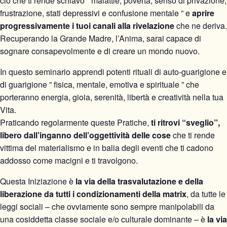
ciò che ti rende schiavo ” malattie, povertà, senso di privazione,
frustrazione, stati depressivi e confusione mentale ” e
aprire
progressivamente i tuoi canali alla rivelazione
che ne deriva.
Recuperando la Grande Madre, l’Anima, sarai capace di
sognare consapevolmente e di creare un mondo nuovo.
In questo seminario apprendi potenti rituali di auto-guarigione e
di guarigione ” fisica, mentale, emotiva e spirituale ” che
porteranno energia, gioia, serenità, libertà e creatività nella tua
Vita.
Praticando regolarmente queste Pratiche,
ti ritrovi “sveglio”,
libero dall’inganno dell’oggettività delle cose
che ti rende
vittima del materialismo e in balia degli eventi che ti cadono
addosso come macigni e ti travolgono.
Questa Iniziazione è
la via della trasvalutazione e della
liberazione da tutti i condizionamenti della matrix
, da tutte le
leggi sociali – che ovviamente sono sempre manipolabili da
una cosiddetta classe sociale e/o culturale dominante – è
la via