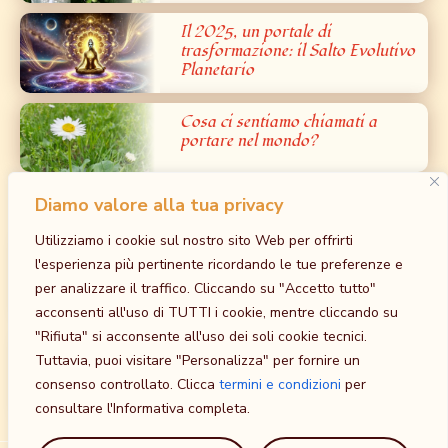
Il 2025, un portale di
trasformazione: il Salto Evolutivo
Planetario
Cosa ci sentiamo chiamati a
portare nel mondo?
Diamo valore alla tua privacy
Prossimi Eventi
Utilizziamo i cookie sul nostro sito Web per offrirti
Iniziazione al Bardo: la Grande Liberazione
l'esperienza più pertinente ricordando le tue preferenze e
dalla Paura – Tantra Bianco
per analizzare il traffico. Cliccando su "Accetto tutto"
30 Ottobre
-
1 Novembre
acconsenti all'uso di TUTTI i cookie, mentre cliccando su
at
Tempio della Madre, Cavriago, RE
"Rifiuta" si acconsente all'uso dei soli cookie tecnici.
Iniziazione al Maithuna Yin: l’unione sacra
Tuttavia, puoi visitare "Personalizza" per fornire un
Sessuale nella via del non-Fare
consenso controllato. Clicca
termini e condizioni
per
5 Dicembre
-
8 Dicembre
consultare l'Informativa completa.
at
Agriturismo Sole Luna, Baiso, RE, Emilia-Romagna