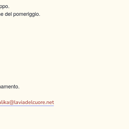
uppo.
ne del pomeriggio.
gnamento.
lika@laviadelcuore.net