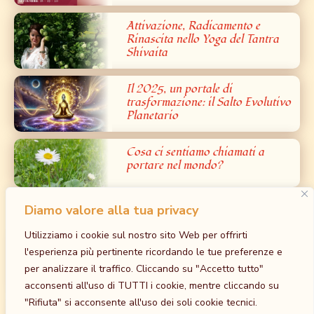
Attivazione, Radicamento e
Rinascita nello Yoga del Tantra
Shivaita
Il 2025, un portale di
trasformazione: il Salto Evolutivo
Planetario
Cosa ci sentiamo chiamati a
portare nel mondo?
Diamo valore alla tua privacy
Prossimi Eventi
Utilizziamo i cookie sul nostro sito Web per offrirti
Iniziazione al Bardo: la Grande Liberazione
l'esperienza più pertinente ricordando le tue preferenze e
dalla Paura – Tantra Bianco
per analizzare il traffico. Cliccando su "Accetto tutto"
30 Ottobre
-
1 Novembre
acconsenti all'uso di TUTTI i cookie, mentre cliccando su
at
Tempio della Madre, Cavriago, RE
"Rifiuta" si acconsente all'uso dei soli cookie tecnici.
Iniziazione al Maithuna Yin: l’unione sacra