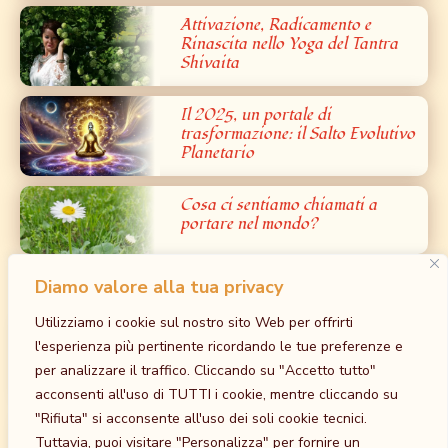
Attivazione, Radicamento e
Rinascita nello Yoga del Tantra
Shivaita
Il 2025, un portale di
trasformazione: il Salto Evolutivo
Planetario
Cosa ci sentiamo chiamati a
portare nel mondo?
Diamo valore alla tua privacy
Prossimi Eventi
Utilizziamo i cookie sul nostro sito Web per offrirti
Iniziazione al Bardo: la Grande Liberazione
l'esperienza più pertinente ricordando le tue preferenze e
dalla Paura – Tantra Bianco
per analizzare il traffico. Cliccando su "Accetto tutto"
30 Ottobre
-
1 Novembre
acconsenti all'uso di TUTTI i cookie, mentre cliccando su
at
Tempio della Madre, Cavriago, RE
"Rifiuta" si acconsente all'uso dei soli cookie tecnici.
Iniziazione al Maithuna Yin: l’unione sacra
Tuttavia, puoi visitare "Personalizza" per fornire un