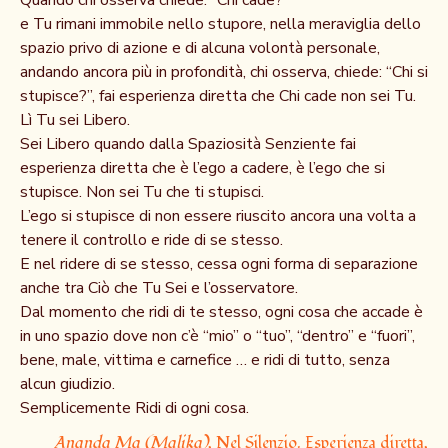
Quando chi osserva chiede: “Chi cade?”
e Tu rimani immobile nello stupore, nella meraviglia dello
spazio privo di azione e di alcuna volontà personale,
andando ancora più in profondità, chi osserva, chiede: “Chi si
stupisce?”, fai esperienza diretta che Chi cade non sei Tu.
Lì Tu sei Libero.
Sei Libero quando dalla Spaziosità Senziente fai
esperienza diretta che è l’ego a cadere, è l’ego che si
stupisce. Non sei Tu che ti stupisci.
L’ego si stupisce di non essere riuscito ancora una volta a
tenere il controllo e ride di se stesso.
E nel ridere di se stesso, cessa ogni forma di separazione
anche tra Ciò che Tu Sei e l’osservatore.
Dal momento che ridi di te stesso, ogni cosa che accade è
in uno spazio dove non c’è “mio” o “tuo”, “dentro” e “fuori”,
bene, male, vittima e carnefice … e ridi di tutto, senza
alcun giudizio.
Semplicemente Ridi di ogni cosa.
Ananda Ma (Malika)
, Nel Silenzio. Esperienza diretta,