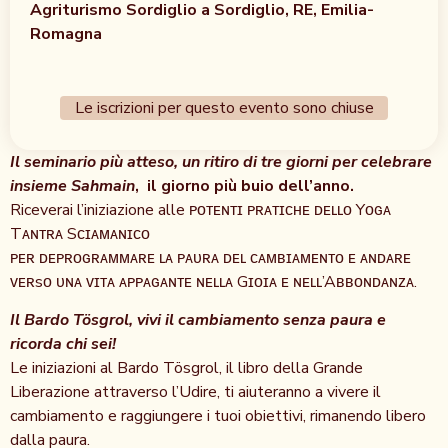
Agriturismo Sordiglio a Sordiglio, RE, Emilia-
Romagna
Le iscrizioni per questo evento sono chiuse
Il seminario più atteso, un ritiro di tre giorni per celebrare
insieme Sahmain
, il giorno più buio dell’anno.
Riceverai l’iniziazione alle ᴘᴏᴛᴇɴᴛɪ ᴘʀᴀᴛɪᴄʜᴇ ᴅᴇʟʟᴏ Yᴏɢᴀ
Tᴀɴᴛʀᴀ Sᴄɪᴀᴍᴀɴɪᴄᴏ
ᴘᴇʀ ᴅᴇᴘʀᴏɢʀᴀᴍᴍᴀʀᴇ ʟᴀ ᴘᴀᴜʀᴀ ᴅᴇʟ ᴄᴀᴍʙɪᴀᴍᴇɴᴛᴏ ᴇ ᴀɴᴅᴀʀᴇ
ᴠᴇʀsᴏ ᴜɴᴀ ᴠɪᴛᴀ ᴀᴘᴘᴀɢᴀɴᴛᴇ ɴᴇʟʟᴀ Gɪᴏɪᴀ ᴇ ɴᴇʟʟ’Aʙʙᴏɴᴅᴀɴᴢᴀ.
Il Bardo Tösgrol, vivi il cambiamento senza paura e
ricorda chi sei!
Le iniziazioni al Bardo Tösgrol, il libro della Grande
Liberazione attraverso l’Udire, ti aiuteranno a vivere il
cambiamento e raggiungere i tuoi obiettivi, rimanendo libero
dalla paura.