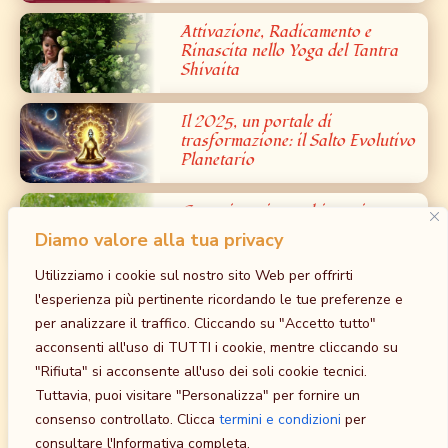
Attivazione, Radicamento e
Rinascita nello Yoga del Tantra
Shivaita
Il 2025, un portale di
trasformazione: il Salto Evolutivo
Planetario
Cosa ci sentiamo chiamati a
portare nel mondo?
Diamo valore alla tua privacy
Utilizziamo i cookie sul nostro sito Web per offrirti
Prossimi Eventi
l'esperienza più pertinente ricordando le tue preferenze e
per analizzare il traffico. Cliccando su "Accetto tutto"
Iniziazione al Bardo: la Grande Liberazione
acconsenti all'uso di TUTTI i cookie, mentre cliccando su
dalla Paura – Tantra Bianco
"Rifiuta" si acconsente all'uso dei soli cookie tecnici.
30 Ottobre
-
1 Novembre
Tuttavia, puoi visitare "Personalizza" per fornire un
at
Tempio della Madre, Cavriago, RE
consenso controllato. Clicca
termini e condizioni
per
Iniziazione al Maithuna Yin: l’unione sacra
consultare l'Informativa completa.